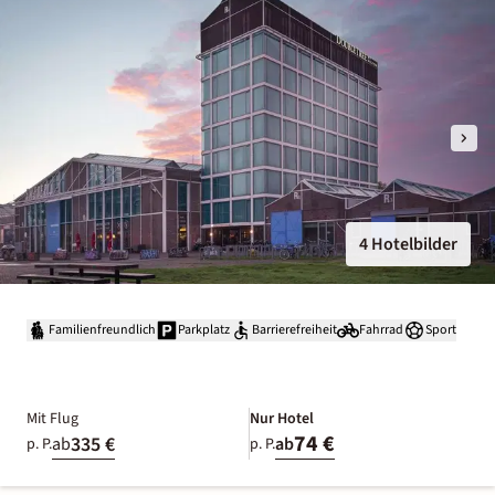
4 Hotelbilder
Familienfreundlich
Parkplatz
Barrierefreiheit
Fahrrad
Sport
Mit Flug
Nur Hotel
74 €
335 €
ab
ab
p. P.
p. P.