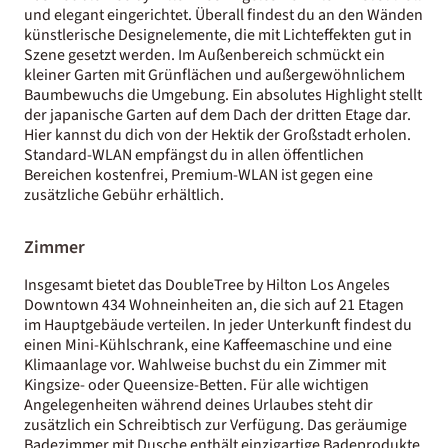
und elegant eingerichtet. Überall findest du an den Wänden
künstlerische Designelemente, die mit Lichteffekten gut in
Szene gesetzt werden. Im Außenbereich schmückt ein
kleiner Garten mit Grünflächen und außergewöhnlichem
Baumbewuchs die Umgebung. Ein absolutes Highlight stellt
der japanische Garten auf dem Dach der dritten Etage dar.
Hier kannst du dich von der Hektik der Großstadt erholen.
Standard-WLAN empfängst du in allen öffentlichen
Bereichen kostenfrei, Premium-WLAN ist gegen eine
zusätzliche Gebühr erhältlich.
Zimmer
Insgesamt bietet das DoubleTree by Hilton Los Angeles
Downtown 434 Wohneinheiten an, die sich auf 21 Etagen
im Hauptgebäude verteilen. In jeder Unterkunft findest du
einen Mini-Kühlschrank, eine Kaffeemaschine und eine
Klimaanlage vor. Wahlweise buchst du ein Zimmer mit
Kingsize- oder Queensize-Betten. Für alle wichtigen
Angelegenheiten während deines Urlaubes steht dir
zusätzlich ein Schreibtisch zur Verfügung. Das geräumige
Badezimmer mit Dusche enthält einzigartige Badeprodukte