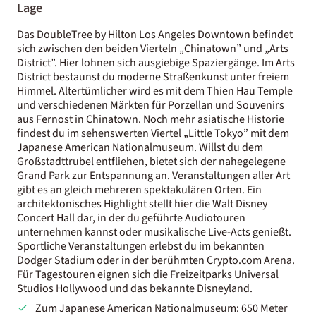
Lage
Das DoubleTree by Hilton Los Angeles Downtown befindet
sich zwischen den beiden Vierteln „Chinatown” und „Arts
District”. Hier lohnen sich ausgiebige Spaziergänge. Im Arts
District bestaunst du moderne Straßenkunst unter freiem
Himmel. Altertümlicher wird es mit dem Thien Hau Temple
und verschiedenen Märkten für Porzellan und Souvenirs
aus Fernost in Chinatown. Noch mehr asiatische Historie
findest du im sehenswerten Viertel „Little Tokyo” mit dem
Japanese American Nationalmuseum. Willst du dem
Großstadttrubel entfliehen, bietet sich der nahegelegene
Grand Park zur Entspannung an. Veranstaltungen aller Art
gibt es an gleich mehreren spektakulären Orten. Ein
architektonisches Highlight stellt hier die Walt Disney
Concert Hall dar, in der du geführte Audiotouren
unternehmen kannst oder musikalische Live-Acts genießt.
Sportliche Veranstaltungen erlebst du im bekannten
Dodger Stadium oder in der berühmten Crypto.com Arena.
Für Tagestouren eignen sich die Freizeitparks Universal
Studios Hollywood und das bekannte Disneyland.
Zum Japanese American Nationalmuseum: 650 Meter