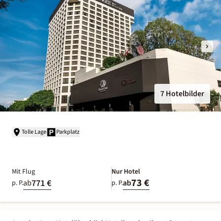
7 Hotelbilder
Tolle Lage
Parkplatz
Mit Flug
Nur Hotel
73 €
771 €
ab
ab
p. P.
p. P.