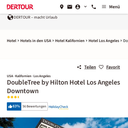
Menü
DERTOUR – macht Urlaub
Hotel
Hotels in den USA
Hotel Kalifornien
Hotel Los Angeles
Do
Teilen
Favorit
USA · Kalifornien · Los Angeles
DoubleTree by Hilton Hotel Los Angeles
Downtown
83
%
56 Bewertungen