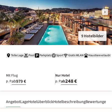
9 Hotelbilder
Tolle Lage
Pool
Parkplatz
Sport
Gratis WLAN
Haustiere erlaubt
Mit Flug
Nur Hotel
248 €
979 €
ab
ab
p. P.
p. P.
Angebot
Lage
Hotelüberblick
Hotelbeschreibung
Bewertungen