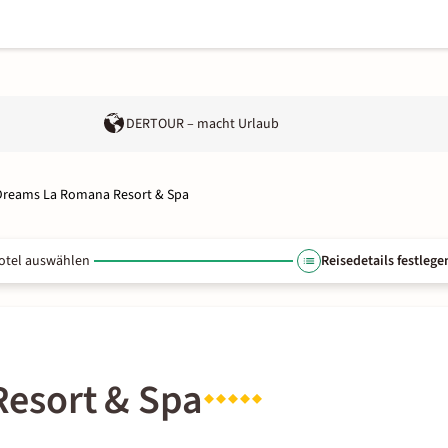
DERTOUR – macht Urlaub
Dreams La Romana Resort & Spa
otel auswählen
Reisedetails festlege
esort & Spa