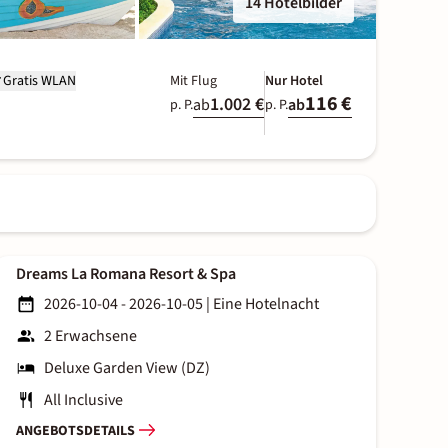
14 Hotelbilder
Gratis WLAN
Mit Flug
Nur Hotel
116 €
1.002 €
ab
ab
p. P.
p. P.
Dreams La Romana Resort & Spa
2026-10-04 - 2026-10-05
|
Eine Hotelnacht
2 Erwachsene
Deluxe Garden View (DZ)
All Inclusive
ANGEBOTSDETAILS