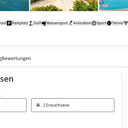
Pool
Parkplatz
Golf
Wassersport
Animation
Sport
Tennis
g
Bewertungen
ssen
g