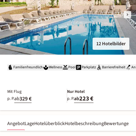
12 Hotelbilder
Familienfreundlich
Wellness
Pool
Parkplatz
Barrierefreiheit
An
Mit Flug
Nur Hotel
223 €
329 €
ab
ab
p. P.
p. P.
Angebot
Lage
Hotelüberblick
Hotelbeschreibung
Bewertungen