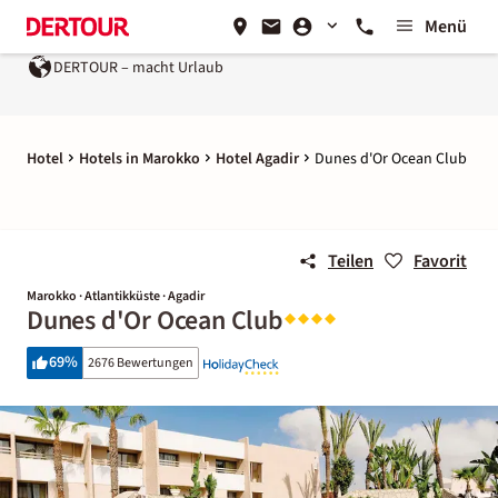
Menü
R – macht Urlaub
Ein Unternehmen der
REWE Group
Hotel
Hotels in Marokko
Hotel Agadir
Dunes d'Or Ocean Club
Teilen
Favorit
Marokko · Atlantikküste · Agadir
Dunes d'Or Ocean Club
69
%
2676 Bewertungen