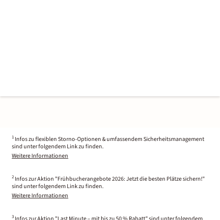
1
Infos zu flexiblen Storno-Optionen & umfassendem Sicherheitsmanagement
sind unter folgendem Link zu finden.
Weitere Informationen
2
Infos zur Aktion "Frühbucherangebote 2026: Jetzt die besten Plätze sichern!"
sind unter folgendem Link zu finden.
Weitere Informationen
3
Infos zur Aktion "Last Minute – mit bis zu 50 % Rabatt" sind unter folgendem