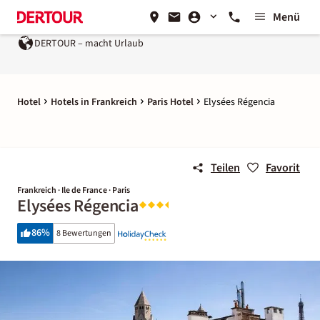
Menü
DERTOUR – macht Urlaub
Hotel
Hotels in Frankreich
Paris Hotel
Elysées Régencia
Teilen
Favorit
Frankreich · Ile de France · Paris
Elysées Régencia
86
%
8 Bewertungen