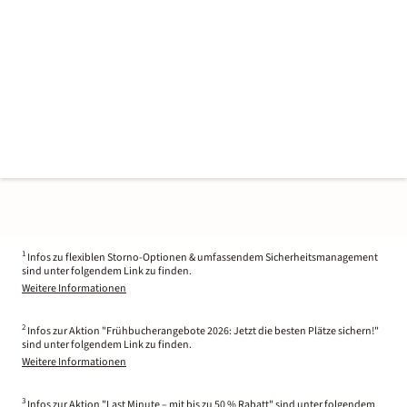
1
Infos zu flexiblen Storno-Optionen & umfassendem Sicherheitsmanagement
sind unter folgendem Link zu finden.
Weitere Informationen
2
Infos zur Aktion "Frühbucherangebote 2026: Jetzt die besten Plätze sichern!"
sind unter folgendem Link zu finden.
Weitere Informationen
3
Infos zur Aktion "Last Minute – mit bis zu 50 % Rabatt" sind unter folgendem