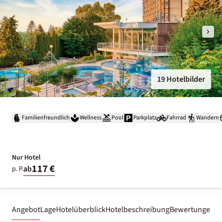
19 Hotelbilder
Familienfreundlich
Wellness
Pool
Parkplatz
Fahrrad
Wandern
Nur Hotel
117 €
ab
p. P.
Angebot
Lage
Hotelüberblick
Hotelbeschreibung
Bewertungen