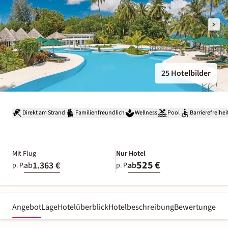
25 Hotelbilder
Direkt am Strand
Familienfreundlich
Wellness
Pool
Barrierefreihei
Mit Flug
Nur Hotel
525 €
1.363 €
ab
ab
p. P.
p. P.
Angebot
Lage
Hotelüberblick
Hotelbeschreibung
Bewertungen