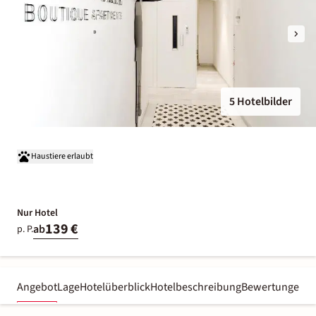
5 Hotelbilder
Haustiere erlaubt
Nur Hotel
139 €
ab
p. P.
Angebot
Lage
Hotelüberblick
Hotelbeschreibung
Bewertungen