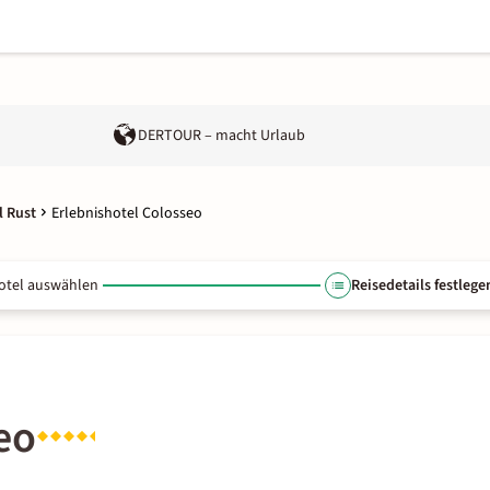
DERTOUR – macht Urlaub
l Rust
Erlebnishotel Colosseo
otel auswählen
Reisedetails festlege
eo