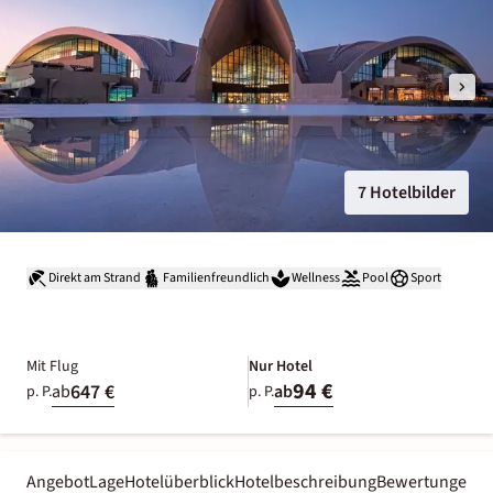
7 Hotelbilder
Direkt am Strand
Familienfreundlich
Wellness
Pool
Sport
Mit Flug
Nur Hotel
94 €
647 €
ab
ab
p. P.
p. P.
Angebot
Lage
Hotelüberblick
Hotelbeschreibung
Bewertungen