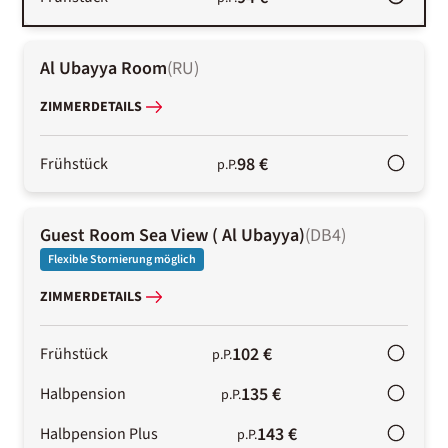
Al Ubayya Room
(
RU
)
ZIMMERDETAILS
98 €
Frühstück
p.P.
Guest Room Sea View ( Al Ubayya)
(
DB4
)
Flexible Stornierung möglich
ZIMMERDETAILS
102 €
Frühstück
p.P.
135 €
Halbpension
p.P.
143 €
Halbpension Plus
p.P.