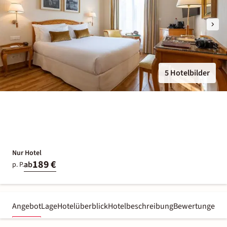
5 Hotelbilder
Nur Hotel
189 €
ab
p. P.
Angebot
Lage
Hotelüberblick
Hotelbeschreibung
Bewertungen