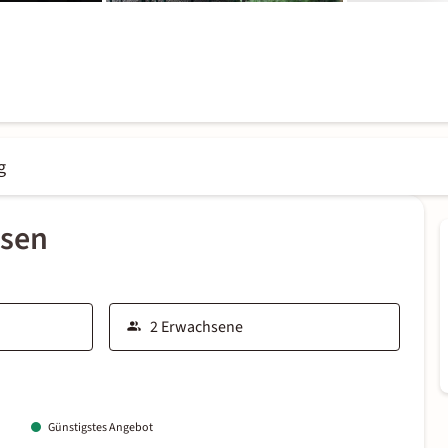
g
ssen
Günstigstes Angebot