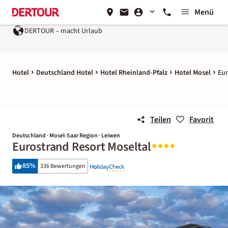
Menü
ERTOUR – macht Urlaub
Ein Unternehmen der
REWE Group
Hotel
Deutschland Hotel
Hotel Rheinland-Pfalz
Hotel Mosel
Eur
Teilen
Favorit
Deutschland · Mosel-Saar Region · Leiwen
Eurostrand Resort Moseltal
85
%
336 Bewertungen