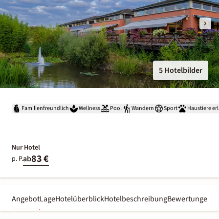
5 Hotelbilder
Familienfreundlich
Wellness
Pool
Wandern
Sport
Haustiere er
Nur Hotel
83 €
ab
p. P.
Angebot
Lage
Hotelüberblick
Hotelbeschreibung
Bewertungen