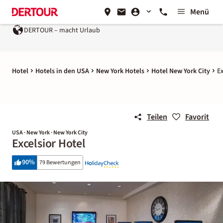
Menü
DERTOUR – macht Urlaub
Hotel
Hotels in den USA
New York Hotels
Hotel New York City
Ex
Teilen
Favorit
USA · New York · New York City
Excelsior Hotel
90
%
79 Bewertungen