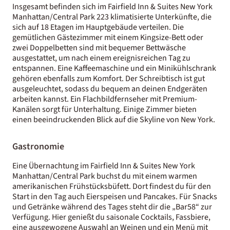
Insgesamt befinden sich im Fairfield Inn & Suites New York
Manhattan/Central Park 223 klimatisierte Unterkünfte, die
sich auf 18 Etagen im Hauptgebäude verteilen. Die
gemütlichen Gästezimmer mit einem Kingsize-Bett oder
zwei Doppelbetten sind mit bequemer Bettwäsche
ausgestattet, um nach einem ereignisreichen Tag zu
entspannen. Eine Kaffeemaschine und ein Minikühlschrank
gehören ebenfalls zum Komfort. Der Schreibtisch ist gut
ausgeleuchtet, sodass du bequem an deinen Endgeräten
arbeiten kannst. Ein Flachbildfernseher mit Premium-
Kanälen sorgt für Unterhaltung. Einige Zimmer bieten
einen beeindruckenden Blick auf die Skyline von New York.
Gastronomie
Eine Übernachtung im Fairfield Inn & Suites New York
Manhattan/Central Park buchst du mit einem warmen
amerikanischen Frühstücksbüfett. Dort findest du für den
Start in den Tag auch Eierspeisen und Pancakes. Für Snacks
und Getränke während des Tages steht dir die „Bar58“ zur
Verfügung. Hier genießt du saisonale Cocktails, Fassbiere,
eine ausgewogene Auswahl an Weinen und ein Menü mit