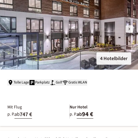
4 Hotelbilder
Tolle Lage
Parkplatz
Golf
Gratis WLAN
Mit Flug
Nur Hotel
94 €
747 €
ab
ab
p. P.
p. P.