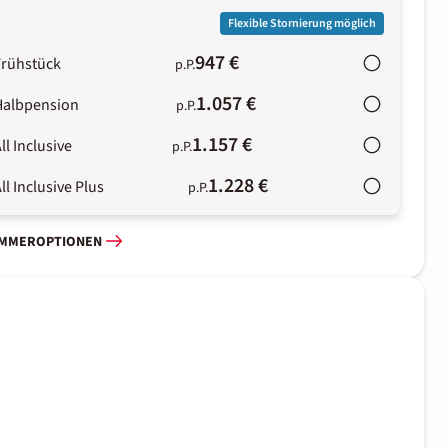
Flexible Stornierung möglich
947 €
Frühstück
p.P.
1.057 €
Halbpension
p.P.
1.157 €
ll Inclusive
p.P.
1.228 €
ll Inclusive Plus
p.P.
IMMEROPTIONEN