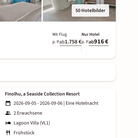
50 Hotelbilder
Mit Flug
Nur Hotel
916 €
1.758 €
ab
ab
p. P.
p. P.
Finolhu, a Seaside Collection Resort
2026-09-05 - 2026-09-06
|
Eine Hotelnacht
2 Erwachsene
Lagoon Villa (VL1)
Frühstück