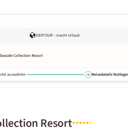
DERTOUR – macht Urlaub
 Seaside Collection Resort
otel auswählen
Reisedetails festlege
ollection Resort