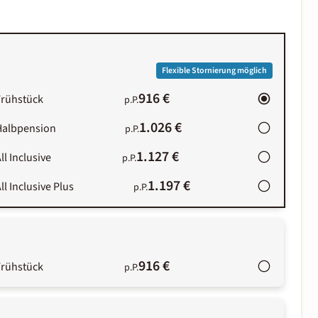
Flexible Stornierung möglich
916 €
Frühstück
p.P.
1.026 €
Halbpension
p.P.
1.127 €
ll Inclusive
p.P.
1.197 €
ll Inclusive Plus
p.P.
916 €
Frühstück
p.P.