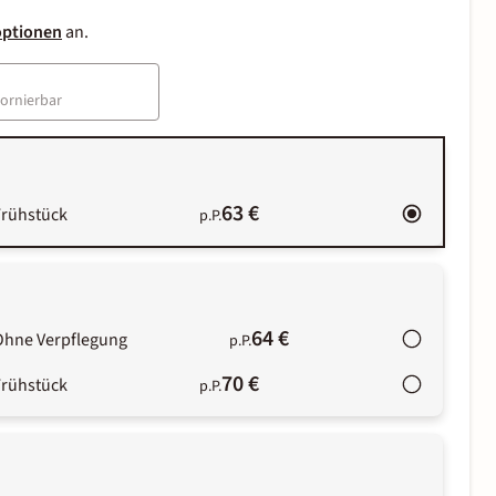
optionen
an.
tornierbar
63 €
Frühstück
p.P.
64 €
Ohne Verpflegung
p.P.
70 €
Frühstück
p.P.