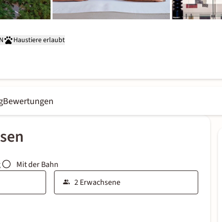
AN
Haustiere erlaubt
g
Bewertungen
ssen
g
Mit der Bahn