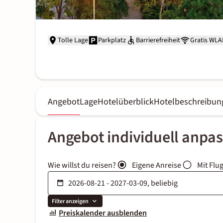
Tolle Lage
Parkplatz
Barrierefreiheit
Gratis WL
Angebot
Lage
Hotelüberblick
Hotelbeschreibun
Angebot individuell anpa
Wie willst du reisen?
Eigene Anreise
Mit Flu
Filter anzeigen
Preiskalender ausblenden