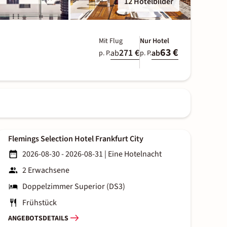
12 Hotelbilder
Mit Flug
Nur Hotel
63 €
271 €
ab
ab
p. P.
p. P.
Flemings Selection Hotel Frankfurt City
2026-08-30 - 2026-08-31
|
Eine Hotelnacht
2 Erwachsene
Doppelzimmer Superior (DS3)
Frühstück
ANGEBOTSDETAILS