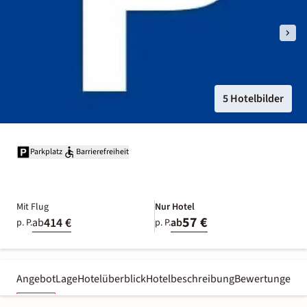
5 Hotelbilder
Parkplatz
Barrierefreiheit
Mit Flug
Nur Hotel
57 €
414 €
ab
ab
p. P.
p. P.
Angebot
Lage
Hotelüberblick
Hotelbeschreibung
Bewertungen