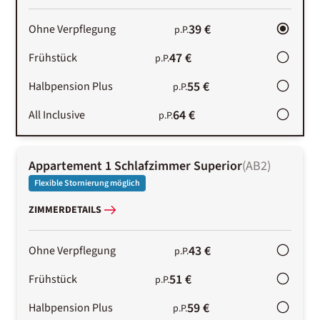
39 €
Ohne Verpflegung
p.P.
47 €
Frühstück
p.P.
55 €
Halbpension Plus
p.P.
64 €
All Inclusive
p.P.
Appartement 1 Schlafzimmer Superior
(
AB2
)
Flexible Stornierung möglich
ZIMMERDETAILS
43 €
Ohne Verpflegung
p.P.
51 €
Frühstück
p.P.
59 €
Halbpension Plus
p.P.