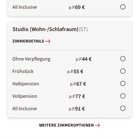
69 €
All Inclusive
p.P.
Studio (Wohn-/Schlafraum)
(
ST
)
ZIMMERDETAILS
44 €
Ohne Verpflegung
p.P.
55 €
Frühstück
p.P.
67 €
Halbpension
p.P.
77 €
Vollpension
p.P.
91 €
All Inclusive
p.P.
WEITERE ZIMMEROPTIONEN