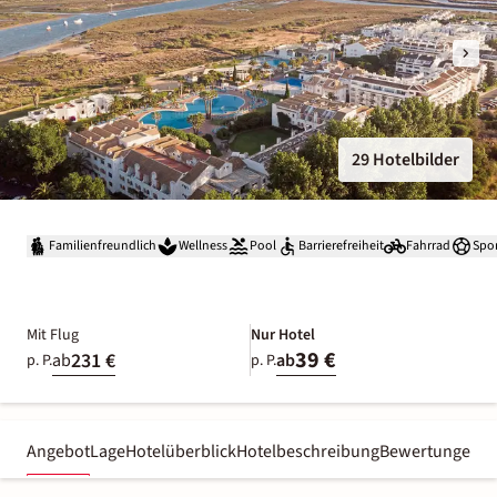
29 Hotelbilder
Familienfreundlich
Wellness
Pool
Barrierefreiheit
Fahrrad
Spo
Mit Flug
Nur Hotel
39 €
231 €
ab
ab
p. P.
p. P.
Angebot
Lage
Hotelüberblick
Hotelbeschreibung
Bewertungen