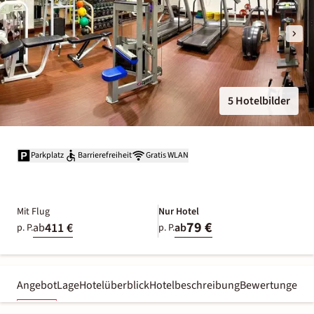
5 Hotelbilder
Parkplatz
Barrierefreiheit
Gratis WLAN
Mit Flug
Nur Hotel
79 €
411 €
ab
ab
p. P.
p. P.
Angebot
Lage
Hotelüberblick
Hotelbeschreibung
Bewertungen