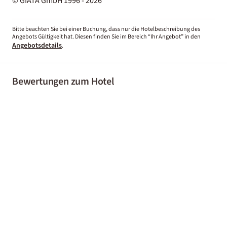
© GIATA GmbH 1996 - 2026
Bitte beachten Sie bei einer Buchung, dass nur die Hotelbeschreibung des
Angebots Gültigkeit hat. Diesen finden Sie im Bereich “Ihr Angebot” in den
Angebotsdetails
.
Bewertungen zum Hotel