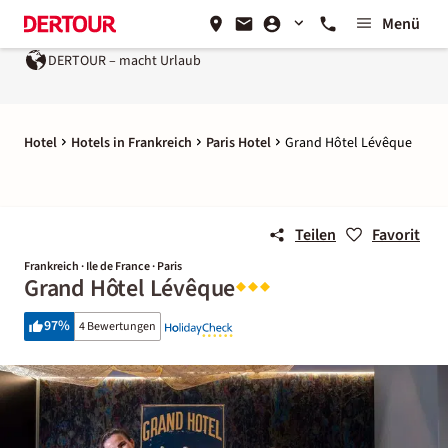
Menü
DERTOUR – macht Urlaub
Hotel
Hotels in Frankreich
Paris Hotel
Grand Hôtel Lévêque
Teilen
Favorit
Frankreich · Ile de France · Paris
Grand Hôtel Lévêque
97
%
4 Bewertungen