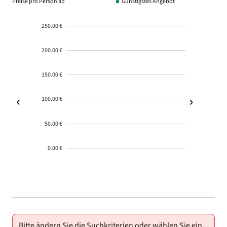
Preise pro Person ab
Günstigstes Angebot
250.00 €
200.00 €
150.00 €
100.00 €
50.00 €
0.00 €
2000-
01-02
Bitte ändern Sie die Suchkriterien oder wählen Sie ein