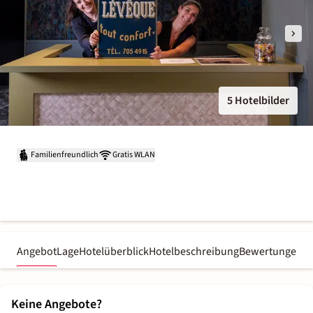
5 Hotelbilder
Familienfreundlich
Gratis WLAN
Angebot
Lage
Hotelüberblick
Hotelbeschreibung
Bewertungen
Keine Angebote?