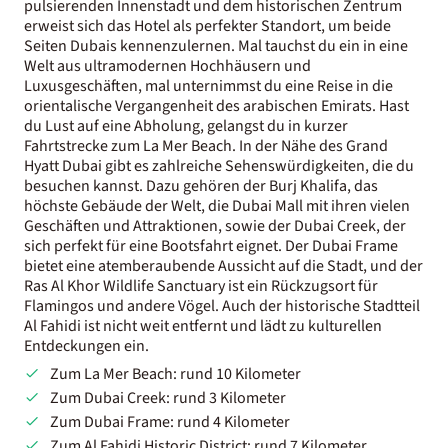
pulsierenden Innenstadt und dem historischen Zentrum
erweist sich das Hotel als perfekter Standort, um beide
Seiten Dubais kennenzulernen. Mal tauchst du ein in eine
Welt aus ultramodernen Hochhäusern und
Luxusgeschäften, mal unternimmst du eine Reise in die
orientalische Vergangenheit des arabischen Emirats. Hast
du Lust auf eine Abholung, gelangst du in kurzer
Fahrtstrecke zum La Mer Beach. In der Nähe des Grand
Hyatt Dubai gibt es zahlreiche Sehenswürdigkeiten, die du
besuchen kannst. Dazu gehören der Burj Khalifa, das
höchste Gebäude der Welt, die Dubai Mall mit ihren vielen
Geschäften und Attraktionen, sowie der Dubai Creek, der
sich perfekt für eine Bootsfahrt eignet. Der Dubai Frame
bietet eine atemberaubende Aussicht auf die Stadt, und der
Ras Al Khor Wildlife Sanctuary ist ein Rückzugsort für
Flamingos und andere Vögel. Auch der historische Stadtteil
Al Fahidi ist nicht weit entfernt und lädt zu kulturellen
Entdeckungen ein.
Zum La Mer Beach: rund 10 Kilometer
Zum Dubai Creek: rund 3 Kilometer
Zum Dubai Frame: rund 4 Kilometer
Zum Al Fahidi Historic District: rund 7 Kilometer