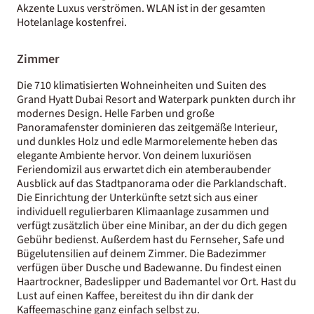
Akzente Luxus verströmen. WLAN ist in der gesamten
Hotelanlage kostenfrei.
Zimmer
Die 710 klimatisierten Wohneinheiten und Suiten des
Grand Hyatt Dubai Resort and Waterpark punkten durch ihr
modernes Design. Helle Farben und große
Panoramafenster dominieren das zeitgemäße Interieur,
und dunkles Holz und edle Marmorelemente heben das
elegante Ambiente hervor. Von deinem luxuriösen
Feriendomizil aus erwartet dich ein atemberaubender
Ausblick auf das Stadtpanorama oder die Parklandschaft.
Die Einrichtung der Unterkünfte setzt sich aus einer
individuell regulierbaren Klimaanlage zusammen und
verfügt zusätzlich über eine Minibar, an der du dich gegen
Gebühr bedienst. Außerdem hast du Fernseher, Safe und
Bügelutensilien auf deinem Zimmer. Die Badezimmer
verfügen über Dusche und Badewanne. Du findest einen
Haartrockner, Badeslipper und Bademantel vor Ort. Hast du
Lust auf einen Kaffee, bereitest du ihn dir dank der
Kaffeemaschine ganz einfach selbst zu.