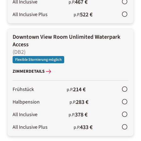
467 €
All Inclusive
p.P.
522 €
All Inclusive Plus
p.P.
Downtown View Room Unlimited Waterpark
Access
(
DB2
)
Flexible Stornierung möglich
ZIMMERDETAILS
214 €
Frühstück
p.P.
283 €
Halbpension
p.P.
378 €
All Inclusive
p.P.
433 €
All Inclusive Plus
p.P.