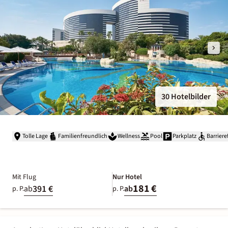
30 Hotelbilder
Tolle Lage
Familienfreundlich
Wellness
Pool
Parkplatz
Barriere
Mit Flug
Nur Hotel
181 €
391 €
ab
ab
p. P.
p. P.