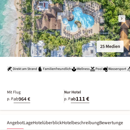
25 Medien
Direkt am Strand
Familienfreundlich
Wellness
Pool
Wassersport
Mit Flug
Nur Hotel
111 €
964 €
ab
ab
p. P.
p. P.
Angebot
Lage
Hotelüberblick
Hotelbeschreibung
Bewertungen