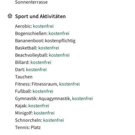
Sonnenterrasse
Sport und Aktivitäten
Aerobic:
kostenfrei
Bogenschießen:
kostenfrei
Bananenboot: kostenpflichtig
Basketball:
kostenfrei
Beachvolleyball:
kostenfrei
Billard:
kostenfrei
Dart:
kostenfrei
Tauchen
Fitness: Fitnessraum,
kostenfrei
Fußball:
kostenfrei
Gymnastik: Aquagymnastik,
kostenfrei
Kajak:
kostenfrei
Minigolf:
kostenfrei
Schnorcheln:
kostenfrei
Tennis: Platz