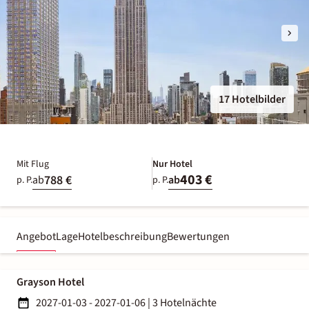
17 Hotelbilder
Mit Flug
Nur Hotel
403 €
788 €
ab
ab
p. P.
p. P.
Angebot
Lage
Hotelbeschreibung
Bewertungen
Grayson Hotel
2027-01-03 - 2027-01-06
|
3 Hotelnächte