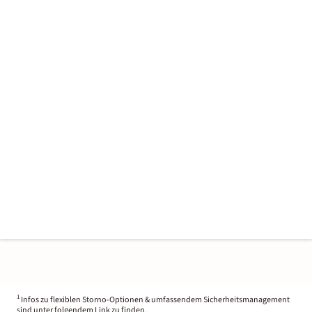
1
Infos zu flexiblen Storno-Optionen & umfassendem Sicherheitsmanagement
sind unter folgendem Link zu finden.