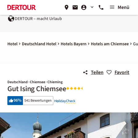
Menü
DERTOUR – macht Urlaub
Ein Unternehmen der
REWE 
Hotel
Deutschland Hotel
Hotels Bayern
Hotels am Chiemsee
Gu
Teilen
Favorit
Deutschland · Chiemsee · Chieming
Gut Ising Chiemsee
96
%
541 Bewertungen