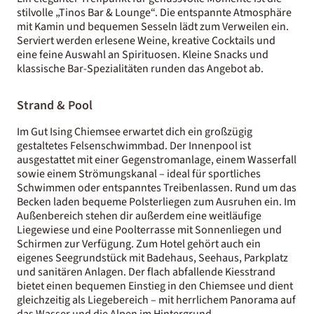
stilvolle „Tinos Bar & Lounge“. Die entspannte Atmosphäre
mit Kamin und bequemen Sesseln lädt zum Verweilen ein.
Serviert werden erlesene Weine, kreative Cocktails und
eine feine Auswahl an Spirituosen. Kleine Snacks und
klassische Bar-Spezialitäten runden das Angebot ab.
Strand & Pool
Im Gut Ising Chiemsee erwartet dich ein großzügig
gestaltetes Felsenschwimmbad. Der Innenpool ist
ausgestattet mit einer Gegenstromanlage, einem Wasserfall
sowie einem Strömungskanal – ideal für sportliches
Schwimmen oder entspanntes Treibenlassen. Rund um das
Becken laden bequeme Polsterliegen zum Ausruhen ein. Im
Außenbereich stehen dir außerdem eine weitläufige
Liegewiese und eine Poolterrasse mit Sonnenliegen und
Schirmen zur Verfügung. Zum Hotel gehört auch ein
eigenes Seegrundstück mit Badehaus, Seehaus, Parkplatz
und sanitären Anlagen. Der flach abfallende Kiesstrand
bietet einen bequemen Einstieg in den Chiemsee und dient
gleichzeitig als Liegebereich – mit herrlichem Panorama auf
das Wasser und die Alpen im Hintergrund.