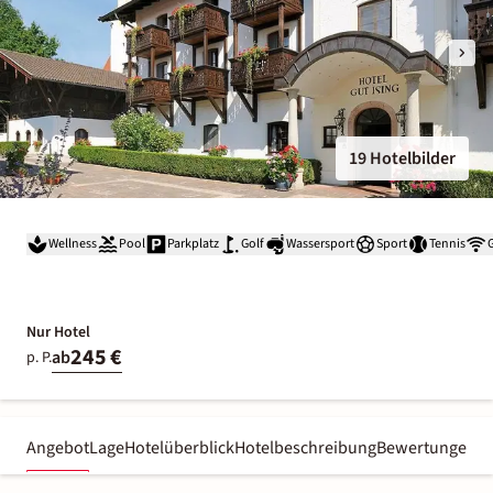
19 Hotelbilder
Wellness
Pool
Parkplatz
Golf
Wassersport
Sport
Tennis
Nur Hotel
245 €
ab
p. P.
Angebot
Lage
Hotelüberblick
Hotelbeschreibung
Bewertungen