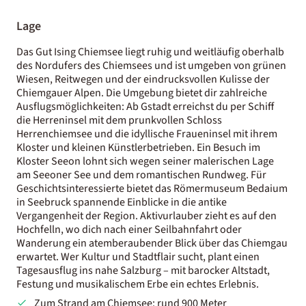
Lage
Das Gut Ising Chiemsee liegt ruhig und weitläufig oberhalb
des Nordufers des Chiemsees und ist umgeben von grünen
Wiesen, Reitwegen und der eindrucksvollen Kulisse der
Chiemgauer Alpen. Die Umgebung bietet dir zahlreiche
Ausflugsmöglichkeiten: Ab Gstadt erreichst du per Schiff
die Herreninsel mit dem prunkvollen Schloss
Herrenchiemsee und die idyllische Fraueninsel mit ihrem
Kloster und kleinen Künstlerbetrieben. Ein Besuch im
Kloster Seeon lohnt sich wegen seiner malerischen Lage
am Seeoner See und dem romantischen Rundweg. Für
Geschichtsinteressierte bietet das Römermuseum Bedaium
in Seebruck spannende Einblicke in die antike
Vergangenheit der Region. Aktivurlauber zieht es auf den
Hochfelln, wo dich nach einer Seilbahnfahrt oder
Wanderung ein atemberaubender Blick über das Chiemgau
erwartet. Wer Kultur und Stadtflair sucht, plant einen
Tagesausflug ins nahe Salzburg – mit barocker Altstadt,
Festung und musikalischem Erbe ein echtes Erlebnis.
Zum Strand am Chiemsee: rund 900 Meter