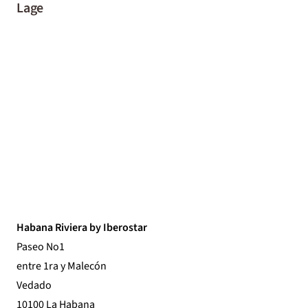
Lage
Habana Riviera by Iberostar
Paseo No1
entre 1ra y Malecón
Vedado
10100 La Habana