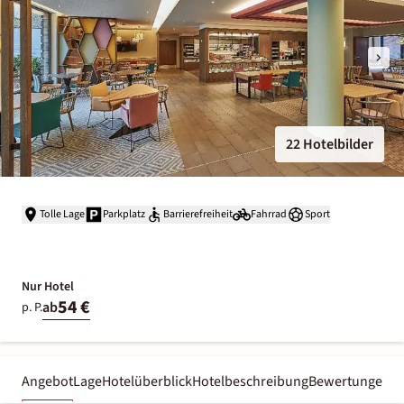
22 Hotelbilder
Tolle Lage
Parkplatz
Barrierefreiheit
Fahrrad
Sport
Nur Hotel
54 €
ab
p. P.
Angebot
Lage
Hotelüberblick
Hotelbeschreibung
Bewertungen