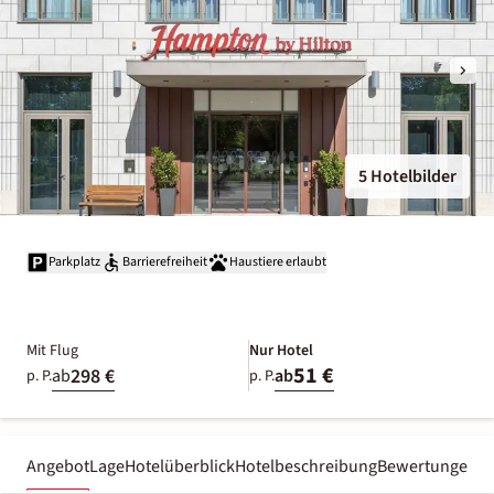
5 Hotelbilder
Parkplatz
Barrierefreiheit
Haustiere erlaubt
Mit Flug
Nur Hotel
51 €
298 €
ab
ab
p. P.
p. P.
Angebot
Lage
Hotelüberblick
Hotelbeschreibung
Bewertungen