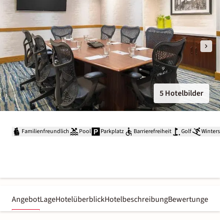
5 Hotelbilder
Familienfreundlich
Pool
Parkplatz
Barrierefreiheit
Golf
Winter
Angebot
Lage
Hotelüberblick
Hotelbeschreibung
Bewertungen