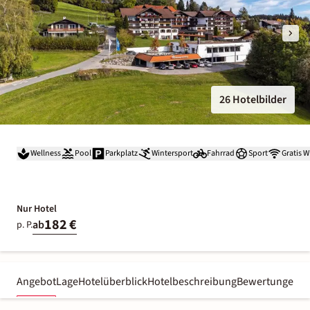
26 Hotelbilder
Wellness
Pool
Parkplatz
Wintersport
Fahrrad
Sport
Gratis 
Nur Hotel
182 €
ab
p. P.
Angebot
Lage
Hotelüberblick
Hotelbeschreibung
Bewertungen