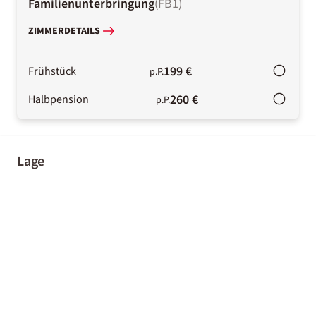
Familienunterbringung
(
FB1
)
ZIMMERDETAILS
199 €
Frühstück
p.P.
260 €
Halbpension
p.P.
Lage