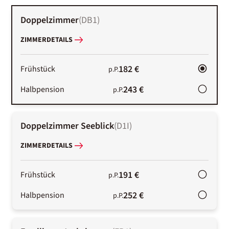
Doppelzimmer
(
DB1
)
ZIMMERDETAILS
182 €
Frühstück
p.P.
243 €
Halbpension
p.P.
Doppelzimmer Seeblick
(
D1I
)
ZIMMERDETAILS
191 €
Frühstück
p.P.
252 €
Halbpension
p.P.