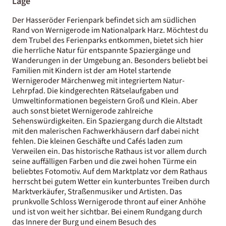
Lage
Der Hasseröder Ferienpark befindet sich am südlichen
Rand von Wernigerode im Nationalpark Harz. Möchtest du
dem Trubel des Ferienparks entkommen, bietet sich hier
die herrliche Natur für entspannte Spaziergänge und
Wanderungen in der Umgebung an. Besonders beliebt bei
Familien mit Kindern ist der am Hotel startende
Wernigeroder Märchenweg mit integriertem Natur-
Lehrpfad. Die kindgerechten Rätselaufgaben und
Umweltinformationen begeistern Groß und Klein. Aber
auch sonst bietet Wernigerode zahlreiche
Sehenswürdigkeiten. Ein Spaziergang durch die Altstadt
mit den malerischen Fachwerkhäusern darf dabei nicht
fehlen. Die kleinen Geschäfte und Cafés laden zum
Verweilen ein. Das historische Rathaus ist vor allem durch
seine auffälligen Farben und die zwei hohen Türme ein
beliebtes Fotomotiv. Auf dem Marktplatz vor dem Rathaus
herrscht bei gutem Wetter ein kunterbuntes Treiben durch
Marktverkäufer, Straßenmusiker und Artisten. Das
prunkvolle Schloss Wernigerode thront auf einer Anhöhe
und ist von weit her sichtbar. Bei einem Rundgang durch
das Innere der Burg und einem Besuch des