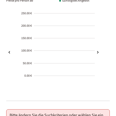
Preise pro Person ab
Günstigstes Angebot
250.00 €
200.00 €
150.00 €
100.00 €
50.00 €
0.00 €
2000-
01-02
Bitte ändern Sie die Suchkriterien oder wählen Sie ein