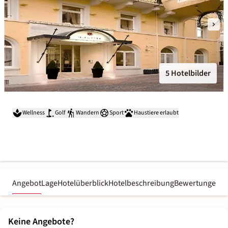
5 Hotelbilder
Wellness
Golf
Wandern
Sport
Haustiere erlaubt
Angebot
Lage
Hotelüberblick
Hotelbeschreibung
Bewertungen
Keine Angebote?