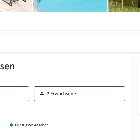
ssen
Günstigstes Angebot