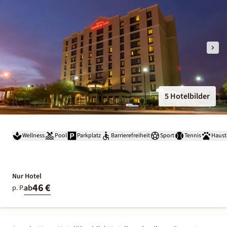
5 Hotelbilder
Wellness
Pool
Parkplatz
Barrierefreiheit
Sport
Tennis
Haust
Nur Hotel
46 €
ab
p. P.