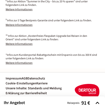
6
Infos zur Aktion "Summer in the City – bis zu 20 % sparen" sind unter
folgendem Link zu finden.
Weitere Informationen
9
Infos zur 3 Tage Bestpreis-Garantie sind unter folgendem Link zu finden.
Weitere Informationen
11
Infos zur Aktion „Kostenfreies Flexpaket-Upgrade bei Reisen in den
Orient“ sind unter folgendem Link zu finden:
Weitere Informationen
*Infos zum Kundenportal-Rabattgutschein mit Ersparnis von bis zu 300 € sind
unter folgendem Link zu finden:
Weitere Informationen
Impressum
AGB
Datenschutz
Cookie-Einstellungen
Karriere
Unsere Inhalte: Standards und Meldung
Erklärung zur Barrierefreiheit
Individuelle Reiseplanung mit einem
91 €
Ihr Angebot
Reiseexperten
Reisepreis