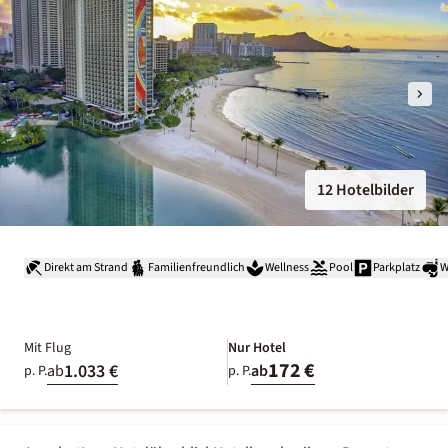
12 Hotelbilder
Direkt am Strand
Familienfreundlich
Wellness
Pool
Parkplatz
W
Mit Flug
Nur Hotel
172 €
1.033 €
ab
ab
p. P.
p. P.