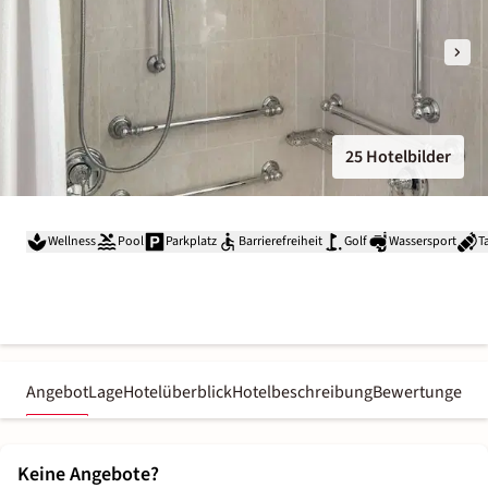
25 Hotelbilder
Wellness
Pool
Parkplatz
Barrierefreiheit
Golf
Wassersport
T
Angebot
Lage
Hotelüberblick
Hotelbeschreibung
Bewertungen
Keine Angebote?