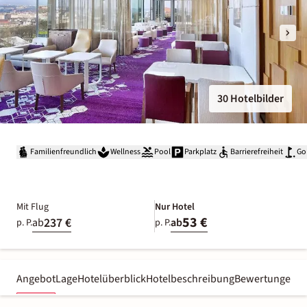
30 Hotelbilder
Familienfreundlich
Wellness
Pool
Parkplatz
Barrierefreiheit
Go
Mit Flug
Nur Hotel
53 €
237 €
ab
ab
p. P.
p. P.
Angebot
Lage
Hotelüberblick
Hotelbeschreibung
Bewertungen