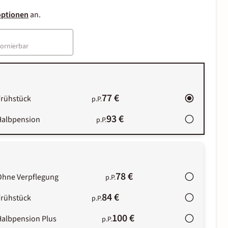
optionen
an.
tornierbar
77 €
Frühstück
p.P.
93 €
Halbpension
p.P.
78 €
Ohne Verpflegung
p.P.
84 €
Frühstück
p.P.
100 €
Halbpension Plus
p.P.