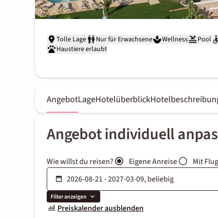
Tolle Lage
Nur für Erwachsene
Wellness
Pool
Haustiere erlaubt
Angebot
Lage
Hotelüberblick
Hotelbeschreibun
Angebot individuell anpa
Wie willst du reisen?
Eigene Anreise
Mit Flu
Filter anzeigen
Preiskalender ausblenden