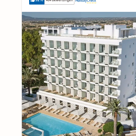
92
%
464 Bewertungen