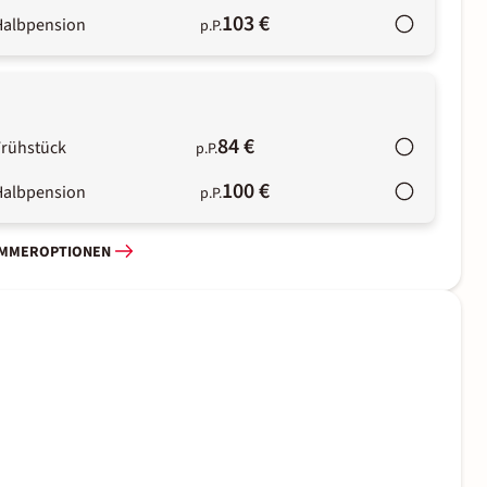
103 €
Halbpension
p.P.
84 €
Frühstück
p.P.
100 €
Halbpension
p.P.
IMMEROPTIONEN