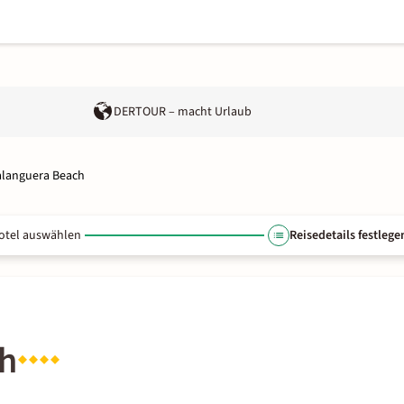
DERTOUR – macht Urlaub
languera Beach
otel auswählen
Reisedetails festlege
h