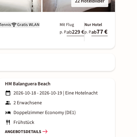
22 Hotelbilder
Tennis
Gratis WLAN
Mit Flug
Nur Hotel
77 €
229 €
ab
ab
p. P.
p. P.
HM Balanguera Beach
2026-10-18 - 2026-10-19
|
Eine Hotelnacht
2 Erwachsene
Doppelzimmer Economy (DE1)
Frühstück
ANGEBOTSDETAILS