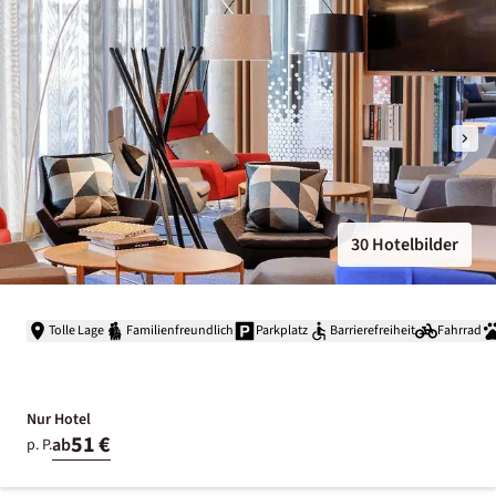
30 Hotelbilder
Tolle Lage
Familienfreundlich
Parkplatz
Barrierefreiheit
Fahrrad
Nur Hotel
51 €
ab
p. P.