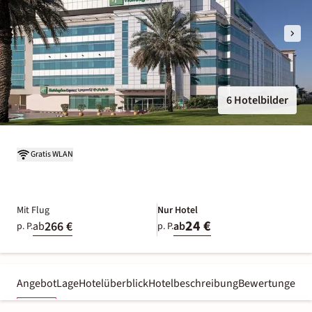
6 Hotelbilder
Gratis WLAN
Mit Flug
Nur Hotel
24 €
266 €
ab
ab
p. P.
p. P.
Angebot
Lage
Hotelüberblick
Hotelbeschreibung
Bewertungen