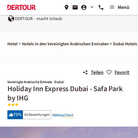
Menü
DERTOUR – macht Urlaub
Ein Unternehmen der
REWE 
Hotel
Hotels in den Vereinigten Arabischen Emiraten
Dubai Hotels
Teilen
Favorit
Vereinigte Arabische Emirate · Dubai
Holiday Inn Express Dubai - Safa Park
by IHG
72
%
60 Bewertungen