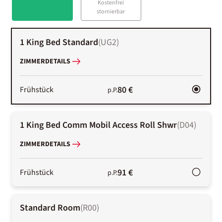
Kostenfrei
stornierbar
1 King Bed Standard
(
UG2
)
ZIMMERDETAILS
80 €
Frühstück
p.P.
1 King Bed Comm Mobil Access Roll Shwr
(
D04
)
ZIMMERDETAILS
91 €
Frühstück
p.P.
Standard Room
(
R00
)