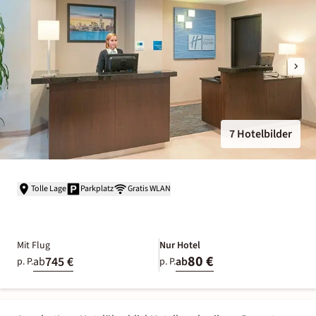
7 Hotelbilder
Tolle Lage
Parkplatz
Gratis WLAN
Mit Flug
Nur Hotel
80 €
745 €
ab
ab
p. P.
p. P.