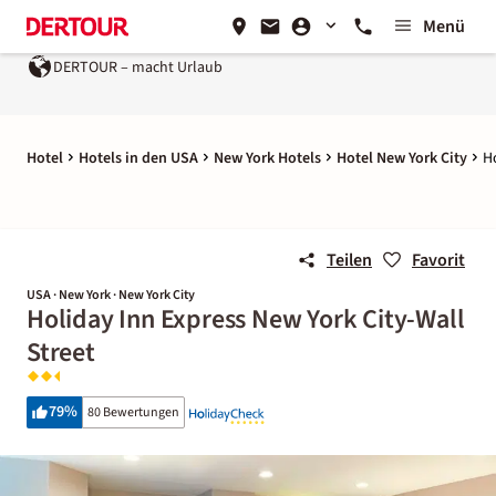
Menü
DERTOUR – macht Urlaub
Hotel
Hotels in den USA
New York Hotels
Hotel New York City
Ho
Teilen
Favorit
USA · New York · New York City
Holiday Inn Express New York City-Wall
Street
79
%
80 Bewertungen