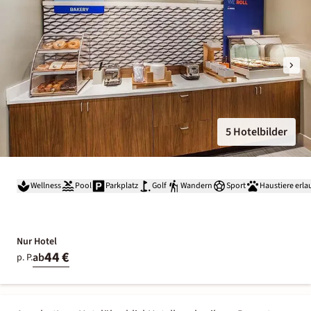
5 Hotelbilder
Wellness
Pool
Parkplatz
Golf
Wandern
Sport
Haustiere erla
Nur Hotel
44 €
ab
p. P.