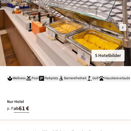
5 Hotelbilder
Wellness
Pool
Parkplatz
Barrierefreiheit
Golf
Haustiere erlaubt
Nur Hotel
61 €
ab
p. P.