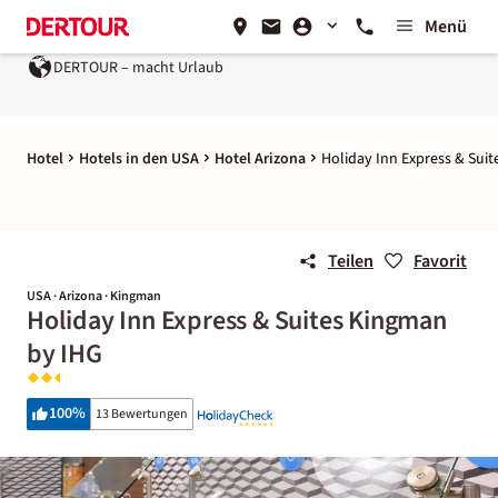
Menü
DERTOUR – macht Urlaub
Hotel
Hotels in den USA
Hotel Arizona
Holiday Inn Express & Sui
Teilen
Favorit
USA · Arizona · Kingman
Holiday Inn Express & Suites Kingman
by IHG
100
%
13 Bewertungen