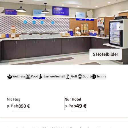
5 Hotelbilder
Wellness
Pool
Barrierefreiheit
Golf
Sport
Tennis
Mit Flug
Nur Hotel
49 €
890 €
ab
ab
p. P.
p. P.