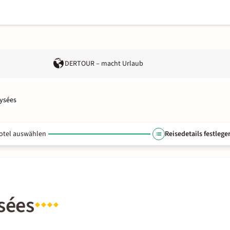
DERTOUR – macht Urlaub
lysées
otel auswählen
Reisedetails festlege
sées