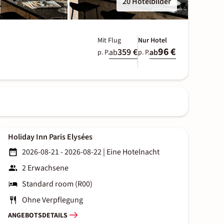
20 Hotelbilder
Mit Flug
Nur Hotel
96 €
359 €
ab
ab
p. P.
p. P.
Holiday Inn Paris Elysées
2026-08-21 - 2026-08-22
|
Eine Hotelnacht
2 Erwachsene
Standard room (R00)
Ohne Verpflegung
ANGEBOTSDETAILS