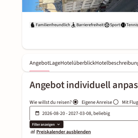
Familienfreundlich
Barrierefreiheit
Sport
Tenni
Angebot
Lage
Hotelüberblick
Hotelbeschreibun
Angebot individuell anpa
Wie willst du reisen?
Eigene Anreise
Mit Flu
Filter anzeigen
Preiskalender ausblenden