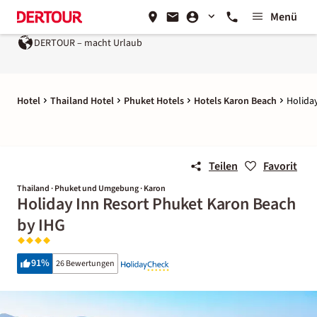
Menü
t Urlaub
Ein Unternehmen der
REWE Group
Hotel
Thailand Hotel
Phuket Hotels
Hotels Karon Beach
Holida
Teilen
Favorit
Thailand · Phuket und Umgebung · Karon
Holiday Inn Resort Phuket Karon Beach
by IHG
91
%
26 Bewertungen