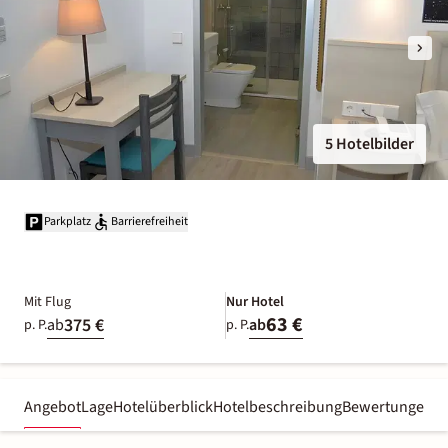
5 Hotelbilder
Parkplatz
Barrierefreiheit
Mit Flug
Nur Hotel
63 €
375 €
ab
ab
p. P.
p. P.
Angebot
Lage
Hotelüberblick
Hotelbeschreibung
Bewertungen